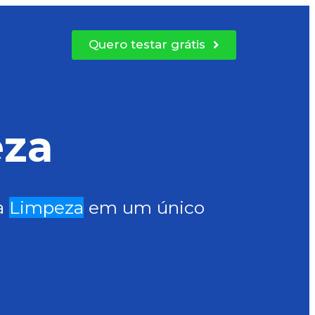
Quero testar grátis
eza
a
Limpeza
em um único