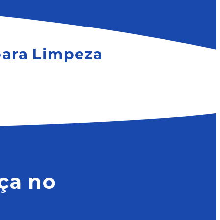
 para Limpeza
ça no
?