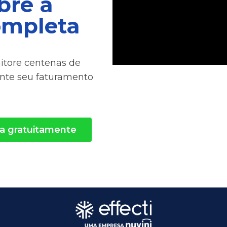
bre a
ompleta
nitore centenas de
ente seu faturamento
a gratuitamente