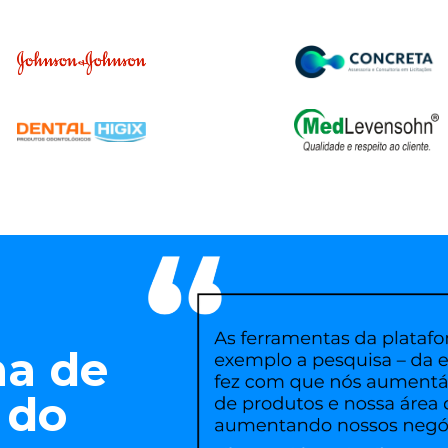
ma de
s do