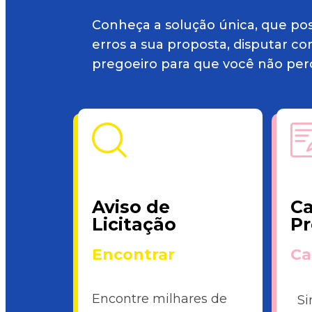
Conheça a solução única, que poss
erros a sua proposta, disputar co
pregoeiro para que você não pe
Aviso de
Ca
Licitação
Pr
Encontrar
Ca
Encontre milhares de
Si